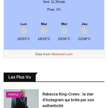
Vent: 11.2Kmph
Pluie: 1%
Lun
Mar
Mer
Jeu
20/33°C
18/33°C
20/36°C
22/38°C
Data from
MeteoArt.com
Les Plus Vu
Rebecca King-Crews : la star
PEOPLE
d’Instagram qui brille par son
authenticité