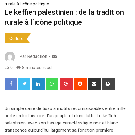
rurale à l’icône politique
Le keffieh palestinien : de la tradition
rurale à l’icône politique
Culture
Par
Redaction
-
0
8 minutes read
LinkedIn
Whatsapp
Pinterest
Reddit
Partager
Imprimer
via
e-
Mail
Un simple carré de tissu à motifs reconnaissables entre mille
porte en lui l’histoire d’un peuple et d’une lutte. Le keffieh
palestinien, avec son tissage caractéristique noir et blanc,
transcende aujourd’hui largement sa fonction première