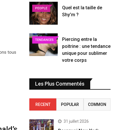
Quel est la taille de
PEOPLE
Shy’m ?
Piercing entre la
TENDANCES
poitrine : une tendance
vons tous
unique pour sublimer
votre corps
Les Plus Commentés
RECENT
POPULAR
COMMON
31 juillet 2026
nald’s