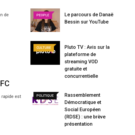
Le parcours de Danaë
en de
PEOPLE
Bessin sur YouTube
Pluto TV : Avis sur la
CULTURE
plateforme de
streaming VOD
gratuite et
concurrentielle
KFC
Rassemblement
POLITIQUE
 rapide est
Démocratique et
Social Européen
(RDSE) : une brève
présentation