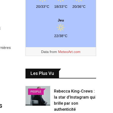
20/33°C
18/33°C
20/36°C
Jeu
s
22/38°C
rnières
Data from
MeteoArt.com
Les Plus Vu
Rebecca King-Crews :
PEOPLE
la star d’Instagram qui
brille par son
s
authenticité