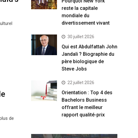
Pourquoi New York
reste la capitale
mondiale du
divertissement vivant
lturel
30 juillet 2026
Qui est Abdulfattah John
Jandali ? Biographie du
père biologique de
Steve Jobs
22 juillet 2026
le
Orientation : Top 4 des
Bachelors Business
offrant le meilleur
rapport qualité-prix
plus de