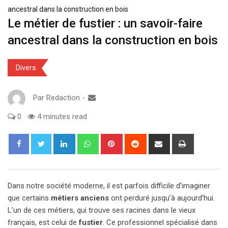
ancestral dans la construction en bois
Le métier de fustier : un savoir-faire
ancestral dans la construction en bois
Divers
Par
Redaction
-
0
4 minutes read
LinkedIn
Whatsapp
Pinterest
Reddit
Partager
Imprimer
via
e-
Mail
Dans notre société moderne, il est parfois difficile d’imaginer
que certains
métiers anciens
ont perduré jusqu’à aujourd’hui.
L’un de ces métiers, qui trouve ses racines dans le vieux
français, est celui de
fustier
. Ce professionnel spécialisé dans