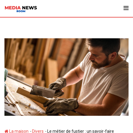
Aller
au
contenu
-
-
La maison
Divers
Le métier de fustier : un savoir-faire