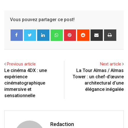
Vous pouvez partager ce post!
LinkedIn
Whatsapp
Pinterest
Reddit
Partager
Imprim
via
e-
Mail
Previous article
Next article
Le cinéma 4DX : une
La Tour Almas / Almas
expérience
Tower : un chef-d’œuvre
cinématographique
architectural d’une
immersive et
élégance inégalée
sensationnelle
Redaction