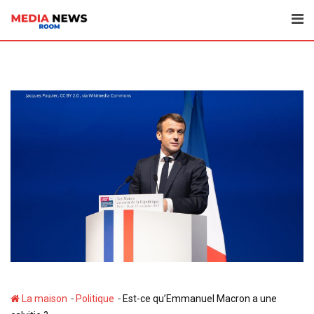
Aller
au
contenu
-
-
La maison
Politique
Est-ce qu’Emmanuel Macron a une