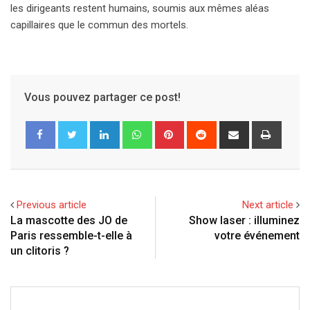
les dirigeants restent humains, soumis aux mêmes aléas
capillaires que le commun des mortels.
Vous pouvez partager ce post!
LinkedIn
Whatsapp
Pinterest
Reddit
Partager
Imprim
via
e-
Mail
Previous article
Next article
La mascotte des JO de
Show laser : illuminez
Paris ressemble-t-elle à
votre événement
un clitoris ?