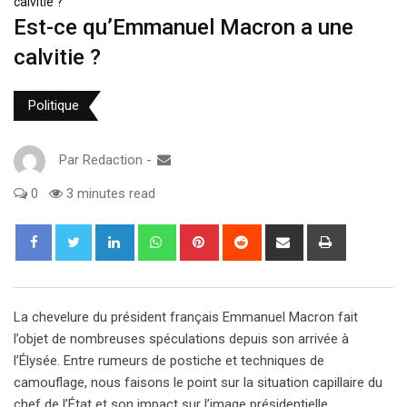
calvitie ?
Est-ce qu’Emmanuel Macron a une
calvitie ?
Politique
Par
Redaction
-
0
3 minutes read
LinkedIn
Whatsapp
Pinterest
Reddit
Partager
Imprimer
via
e-
Mail
La chevelure du président français Emmanuel Macron fait
l’objet de nombreuses spéculations depuis son arrivée à
l’Élysée. Entre rumeurs de postiche et techniques de
camouflage, nous faisons le point sur la situation capillaire du
chef de l’État et son impact sur l’image présidentielle.